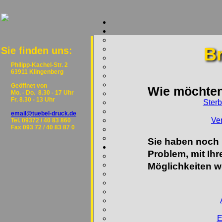
B
Sie finden uns:
Philipp-Kachel-Str. 2
63911 Klingenberg
Geöffnet von
Wie möchten
Mo. - Do. 8.30 - 17 Uhr
Fr. 8.30 - 13 Uhr
Sterb
email@tuebel-druck.de
Ve
Tel. 09372 / 40 83 860
Fax 093 72 / 40 83 87 0
Sie haben noch 
Problem, mit Ih
Möglichkeiten we
E