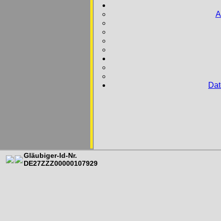
A
Dat
Gläubiger-Id-Nr.
DE27ZZZ00000107929